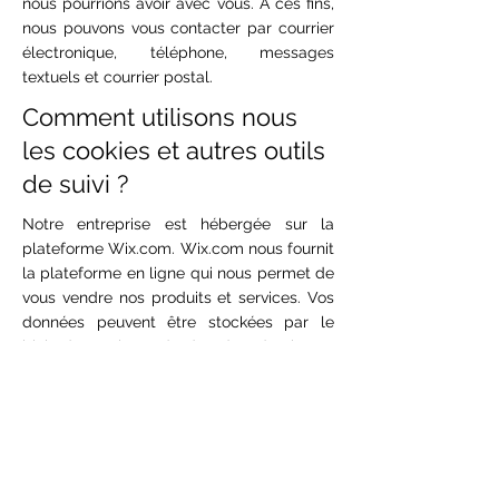
nous pourrions avoir avec vous. À ces fins,
nous pouvons vous contacter par courrier
électronique, téléphone, messages
textuels et courrier postal.
Comment utilisons nous
les cookies et autres outils
de suivi ?
Notre entreprise est hébergée sur la
plateforme Wix.com. Wix.com nous fournit
la plateforme en ligne qui nous permet de
vous vendre nos produits et services. Vos
données peuvent être stockées par le
biais du stockage de données, des bases
de données et des applications générales
de Wix.com. Elles stockent vos données
sur des serveurs sécurisés derrière un
pare-feu.
Toutes les passerelles de paiement direct